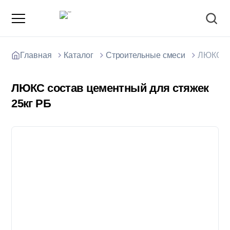
Главная
Каталог
Строительные смеси
ЛЮКС со
ЛЮКС состав цементный для стяжек
25кг РБ
О компании
Зарядные станции для электромобилей
Доставка товаров
Акции и скидки
Отзывы покупателей
Вакансии
Блоки; цемент; кирпич
Способы оплаты