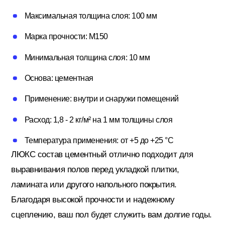
Потолочный плинтус
Максимальная толщина слоя: 100 мм
Марка прочности: М150
Стеклохолст; Клей для обоев
Минимальная толщина слоя: 10 мм
Основа: цементная
Строительные смеси
Применение: внутри и снаружи помещений
Расход: 1,8 - 2 кг/м² на 1 мм толщины слоя
Строительный инструмент
Температура применения: от +5 до +25 °C
ЛЮКС состав цементный отлично подходит для
выравнивания полов перед укладкой плитки,
Уголки; маяки
ламината или другого напольного покрытия.
Благодаря высокой прочности и надежному
сцеплению, ваш пол будет служить вам долгие годы.
Утеплители и комплектующие