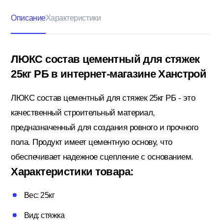
Описание
Характеристики
Кровельные материалы
ЛЮКС состав цементный для стяжек
25кг РБ в интернет-магазине Ханстрой
Ленты; Серпянки
ЛЮКС состав цементный для стяжек 25кг РБ - это
качественный строительный материал,
Металлопрокат
предназначенный для создания ровного и прочного
пола. Продукт имеет цементную основу, что
Пены; Герметики; Клей
обеспечивает надежное сцепление с основанием.
Характеристики товара:
Плита OSB; Фанера; Клей для Паркета
Вес: 25кг
Вид: стяжка