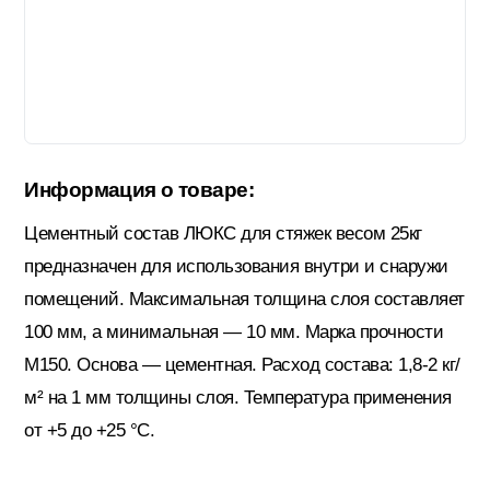
Гидроизоляция; Мастики
Обмен и возврат
Документы
Гипсокартон и комплектующие
Информация о товаре:
Декоративные штукатурки (готовые)
Цементный состав ЛЮКС для стяжек весом 25кг
предназначен для использования внутри и снаружи
Картон; Плёнки; Мешки для
помещений. Максимальная толщина слоя составляет
строительного мусора
100 мм, а минимальная — 10 мм. Марка прочности
М150. Основа — цементная. Расход состава: 1,8-2 кг/
Краски; Грунтовки; Пропитки
м² на 1 мм толщины слоя. Температура применения
от +5 до +25 °C.
Крепеж; Метизы