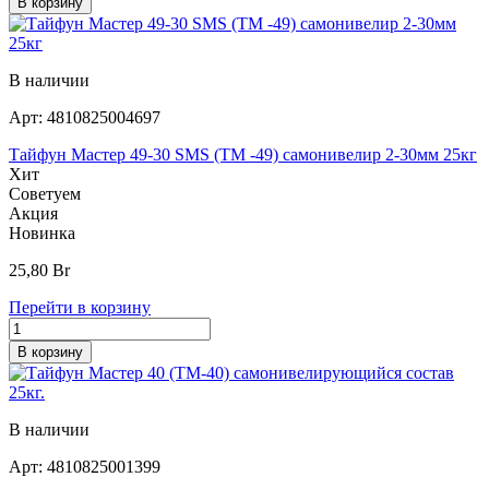
В корзину
В наличии
Арт:
4810825004697
Тайфун Мастер 49-30 SMS (ТМ -49) самонивелир 2-30мм 25кг
Хит
Советуем
Акция
Новинка
25,80
Br
Перейти в корзину
В корзину
В наличии
Арт:
4810825001399