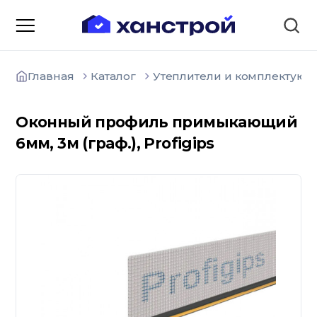
Главная
Каталог
Утеплители и комплектую
Оконный профиль примыкающий
6мм, 3м (граф.), Profigips
О компании
Зарядные станции для
электромобилей
Доставка товаров
Акции и скидки
Отзывы покупателей
Вакансии
Блоки; цемент; кирпич
Способы оплаты