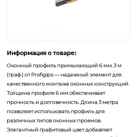
Гидроизоляция; Мастики
Обмен и возврат
Документы
Гипсокартон и комплектующие
Информация о товаре:
Декоративные штукатурки
(готовые)
Оконный профиль примыкающий 6 мм, 3 м
(граф.) от Profigips — надежный элемент для
Картон; Плёнки; Мешки для
качественного монтажа оконных конструкций.
строительного мусора
Толщина профиля 6 мм обеспечивает
прочность и долговечность. Длина 3 метра
Краски; Грунтовки; Пропитки
позволяет использовать профиль для
различных типов оконных проемов.
Элегантный графитовый цвет добавляет
Крепеж; Метизы