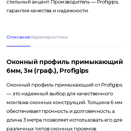
стильный акцент. Производитель — Profigips,
гарантия качества и надежности.
Кровельные материалы
Описание
Характеристики
Ленты; Серпянки
Оконный профиль примыкающий
6мм, 3м (граф.), Profigips
Металлопрокат
Оконный профиль примыкающий от Profigips
Пены; Герметики; Клей
— это надежный выбор для качественного
монтажа оконных конструкций. Толщина 6 мм
обеспечивает прочность и долговечность, а
Плита OSB; Фанера; Клей для
длина 3 метра позволяет использовать его для
Паркета
различных типов оконных проемов.