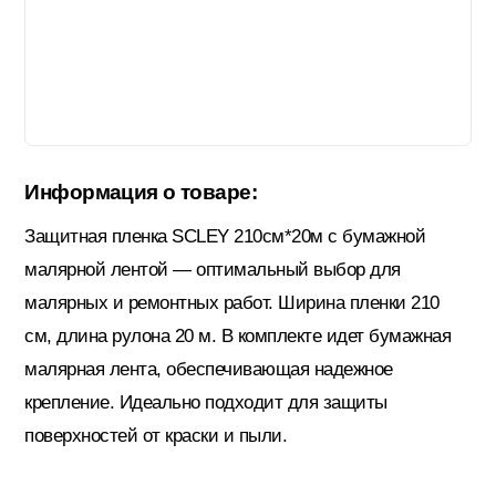
Гидроизоляция; Мастики
Обмен и возврат
Документы
Гипсокартон и комплектующие
Информация о товаре:
Декоративные штукатурки (готовые)
Защитная пленка SCLEY 210см*20м с бумажной
малярной лентой — оптимальный выбор для
Картон; Плёнки; Мешки для
малярных и ремонтных работ. Ширина пленки 210
строительного мусора
см, длина рулона 20 м. В комплекте идет бумажная
малярная лента, обеспечивающая надежное
Краски; Грунтовки; Пропитки
крепление. Идеально подходит для защиты
поверхностей от краски и пыли.
Крепеж; Метизы