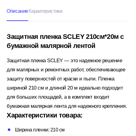
Описание
Характеристики
Кровельные материалы
Защитная пленка SCLEY 210см*20м с
бумажной малярной лентой
Ленты; Серпянки
Защитная пленка SCLEY — это надежное решение
для малярных и ремонтных работ, обеспечивающее
Металлопрокат
защиту поверхностей от краски и пыли. Пленка
шириной 210 см и длиной 20 м идеально подходит
Пены; Герметики; Клей
для больших площадей, а в комплект входит
бумажная малярная лента для надежного крепления.
Характеристики товара:
Плита OSB; Фанера; Клей для Паркета
Ширина пленки: 210 см