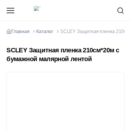
Главная
Каталог
SCLEY Защитная пленка 210см*
SCLEY Защитная пленка 210см*20м с
бумажной малярной лентой
О компании
Зарядные станции для электромобилей
Доставка товаров
Акции и скидки
Отзывы покупателей
Вакансии
Блоки; цемент; кирпич
Способы оплаты