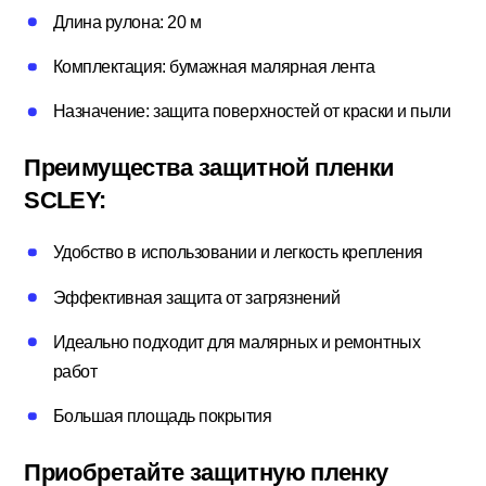
Длина рулона: 20 м
Потолочный плинтус
Комплектация: бумажная малярная лента
Назначение: защита поверхностей от краски и пыли
Стеклохолст; Клей для обоев
Преимущества защитной пленки
SCLEY:
Строительные смеси
Удобство в использовании и легкость крепления
Строительный инструмент
Эффективная защита от загрязнений
Идеально подходит для малярных и ремонтных
работ
Уголки; маяки
Большая площадь покрытия
Приобретайте защитную пленку
Утеплители и комплектующие