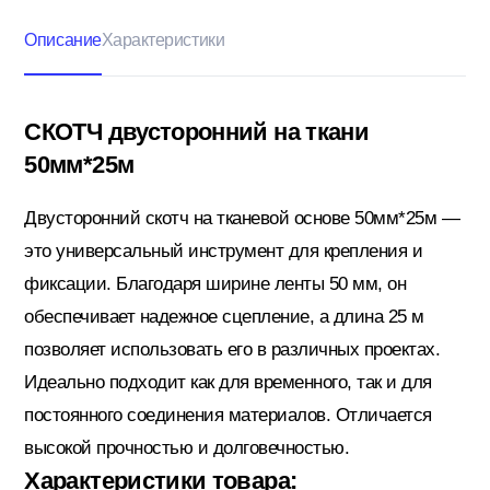
Описание
Характеристики
Кровельные материалы
СКОТЧ двусторонний на ткани
50мм*25м
Ленты; Серпянки
Двусторонний скотч на тканевой основе 50мм*25м —
это универсальный инструмент для крепления и
Металлопрокат
фиксации. Благодаря ширине ленты 50 мм, он
обеспечивает надежное сцепление, а длина 25 м
Пены; Герметики; Клей
позволяет использовать его в различных проектах.
Идеально подходит как для временного, так и для
постоянного соединения материалов. Отличается
Плита OSB; Фанера; Клей для Паркета
высокой прочностью и долговечностью.
Характеристики товара: