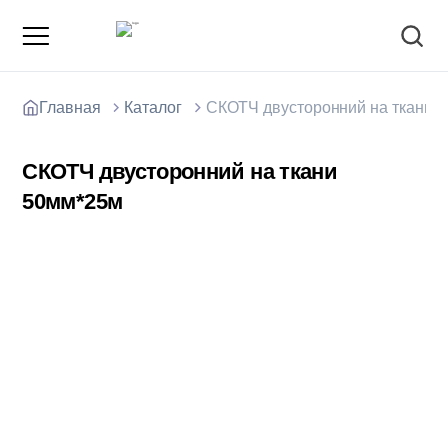
Главная
Каталог
СКОТЧ двусторонний на ткани 
СКОТЧ двусторонний на ткани
50мм*25м
О компании
Зарядные станции для электромобилей
Доставка товаров
Акции и скидки
Отзывы покупателей
Вакансии
Блоки; цемент; кирпич
Способы оплаты