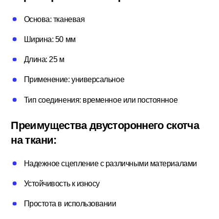
Потолочный плинтус
Основа: тканевая
Ширина: 50 мм
Стеклохолст; Клей для обоев
Длина: 25 м
Применение: универсальное
Строительные смеси
Тип соединения: временное или постоянное
Преимущества двустороннего скотча
Строительный инструмент
на ткани:
Надежное сцепление с различными материалами
Уголки; маяки
Устойчивость к износу
Простота в использовании
Утеплители и комплектующие