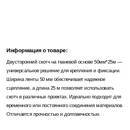
Гидроизоляция; Мастики
Обмен и возврат
Документы
Гипсокартон и комплектующие
Информация о товаре:
Декоративные штукатурки (готовые)
Двусторонний скотч на тканевой основе 50мм*25м —
универсальное решение для крепления и фиксации.
Картон; Плёнки; Мешки для
Ширина ленты 50 мм обеспечивает надежное
строительного мусора
сцепление, а длина 25 м позволяет использовать
скотч в различных проектах. Идеально подходит для
Краски; Грунтовки; Пропитки
временного или постоянного соединения материалов.
Отличается прочностью и долговечностью.
Крепеж; Метизы